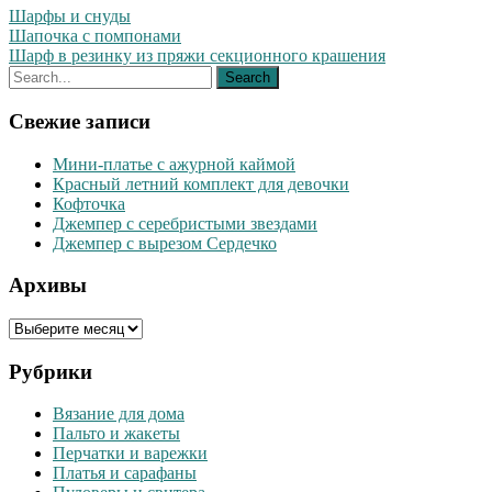
Шарфы и снуды
Навигация
Шапочка с помпонами
Шарф в резинку из пряжи секционного крашения
по
записям
Свежие записи
Мини-платье с ажурной каймой
Красный летний комплект для девочки
Кофточка
Джемпер с серебристыми звездами
Джемпер с вырезом Сердечко
Архивы
Архивы
Рубрики
Вязание для дома
Пальто и жакеты
Перчатки и варежки
Платья и сарафаны