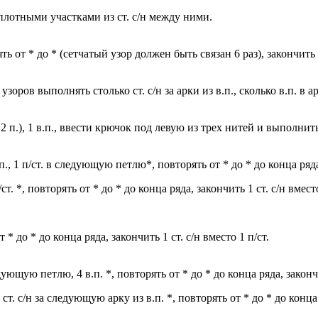
плотными участками из ст. с/н между ними.
рять от * до * (сетчатый узор должен быть связан 6 раз), закончить 6
зоров выполнять столько ст. с/н за арки из в.п., сколько в.п. в ар
.), 1 в.п., ввести крючок под левую из трех нитей и выполнить 
2 п., 1 п/ст. в следующую петлю*, повторять от * до * до конца ряда
ст. *, повторять от * до * до конца ряда, закончить 1 ст. с/н вместо
от * до * до конца ряда, закончить 1 ст. с/н вместо 1 п/ст.
в следующую петлю, 4 в.п. *, повторять от * до * до конца ряда, зак
в.п., 1 ст. с/н за следующую арку из в.п. *, повторять от * до * до ко