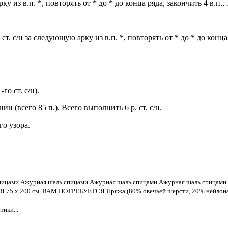
ую арку из в.п. *, повторять от * до * до конца ряда, закончить 4 в.п
в.п., 1 ст. с/н за следующую арку из в.п. *, повторять от * до * до к
го ст. с/н).
ии (всего 85 п.). Всего выполнить 6 р. ст. с/н.
о узора.
ицами Ажурная шаль спицами Ажурная шаль спицами Ажурная шаль спицами..
5 x 200 см. ВАМ ПОТРЕБУЕТСЯ Пряжа (80% овечьей шерсти, 20% нейлона; 100 г
ики...