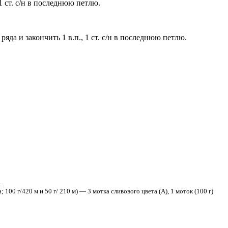
., 1 ст. с/н в последнюю петлю.
онца ряда и закончить 1 в.п., 1 ст. с/н в последнюю петлю.
.
/420 м и 50 г/ 210 м) — 3 мотка сливового цвета (А), 1 моток (100 г)