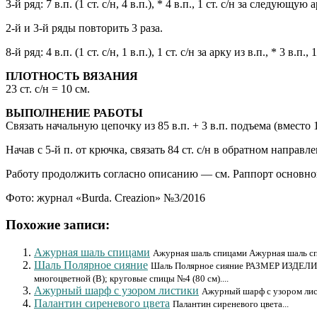
3-й ряд: 7 в.п. (1 ст. с/н, 4 в.п.), * 4 в.п., 1 ст. с/н за следующ
2-й и 3-й ряды повторить 3 раза.
8-й ряд: 4 в.п. (1 ст. с/н, 1 в.п.), 1 ст. с/н за арку из в.п., * 3 
ПЛОТНОСТЬ ВЯЗАНИЯ
23 ст. с/н = 10 см.
ВЫПОЛНЕНИЕ РАБОТЫ
Связать начальную цепочку из 85 в.п. + 3 в.п. подъема (вместо 1-
Начав с 5-й п. от крючка, связать 84 ст. с/н в обратном направлен
Работу продолжить согласно описанию — см. Раппорт основног
Фото: журнал «Burda. Creazion» №3/2016
Похожие записи:
Ажурная шаль спицами
Ажурная шаль спицами Ажурная шаль сп
Шаль Полярное сияние
Шаль Полярное сияние РАЗМЕР ИЗДЕЛИЯ 7
многоцветной (B); круговые спицы №4 (80 см)....
Ажурный шарф с узором листики
Ажурный шарф с узором лист
Пaлaнтин cиpeнeвoгo цвeтa
Пaлaнтин cиpeнeвoгo цвeтa...