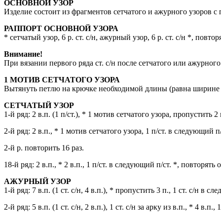
ОСНОВНОЙ УЗОР
Изделие состоит из фрагментов сетчатого и ажурного узоров с 
РАППОРТ ОСНОВНОЙ УЗОРА
* сетчатый узор, 6 р. ст. с/н, ажурный узор, 6 р. ст. с/н *, повто
Внимание!
При вязании первого ряда ст. с/н после сетчатого или ажурного у
1 МОТИВ СЕТЧАТОГО УЗОРА
Вытянуть петлю на крючке необходимой длины (равна ширине 2 п
СЕТЧАТЫЙ УЗОР
1-й ряд: 2 в.п. (1 п/ст.), * 1 мотив сетчатого узора, пропустить 
2-й ряд: 2 в.п., * 1 мотив сетчатого узора, 1 п/ст. в следующий п/
2-й р. повторить 16 раз.
18-й ряд: 2 в.п., * 2 в.п., 1 п/ст. в следующий п/ст. *, повторять 
АЖУРНЫЙ УЗОР
1-й ряд: 7 в.п. (1 ст. с/н, 4 в.п.), * пропустить 3 п., 1 ст. с/н 
2-й ряд: 5 в.п. (1 ст. с/н, 2 в.п.), 1 ст. с/н за арку из в.п., * 4 