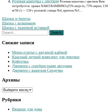
Розовая шапочка с цветком
Розовая шапочка с цветком Вам
потребуется: пряжа NAKO BAMBINO (25% шерсть, 75% акрил, 130
м/50 г) — 150 г розовой, спицы №4, крючок №3....
Шапки и береты
Навигация
Шапка с козырьком
Шапка с тканевой вставкой
по
записям
Свежие записи
Мини-платье с ажурной каймой
Красный летний комплект для девочки
Кофточка
Джемпер с серебристыми звездами
Джемпер с вырезом Сердечко
Архивы
Архивы
Рубрики
Вязание для дома