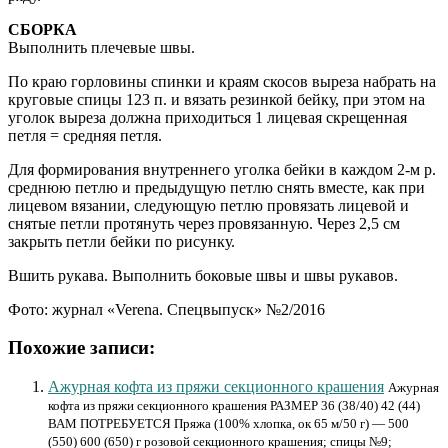
СБОРКА
Выполнить плечевые швы.
По краю горловины спинки и краям скосов выреза набрать на
круговые спицы 123 п. и вязать резинкой бейку, при этом на
уголок выреза должна приходиться 1 лицевая скрещенная
петля = средняя петля.
Для формирования внутреннего уголка бейки в каждом 2-м р.
среднюю петлю и предыдущую петлю снять вместе, как при
лицевом вязании, следующую петлю провязать лицевой и
снятые петли протянуть через провязанную. Через 2,5 cм
закрыть петли бейки по рисунку.
Вшить рукава. Выполнить боковые швы и швы рукавов.
Фото: журнал «Verena. Спецвыпуск» №2/2016
Похожие записи:
Ажурная кофта из пряжи секционного крашения
Ажурная
кофта из пряжи секционного крашения РАЗМЕР 36 (38/40) 42 (44)
ВАМ ПОТРЕБУЕТСЯ Пряжа (100% хлопка, ок 65 м/50 г) — 500
(550) 600 (650) г розовой секционного крашения; спицы №9;