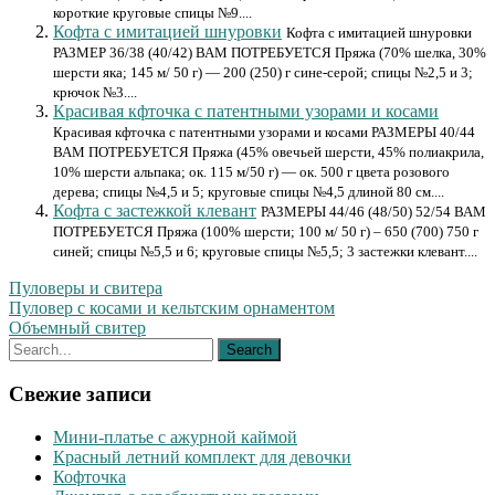
короткие круговые спицы №9....
Кофта с имитацией шнуровки
Кофта с имитацией шнуровки
РАЗМЕР 36/38 (40/42) ВАМ ПОТРЕБУЕТСЯ Пряжа (70% шелка, 30%
шерсти яка; 145 м/ 50 г) — 200 (250) г сине-серой; спицы №2,5 и 3;
крючок №3....
Красивая кфточка с патентными узорами и косами
Красивая кфточка с патентными узорами и косами РАЗМЕРЫ 40/44
ВАМ ПОТРЕБУЕТСЯ Пряжа (45% овечьей шерсти, 45% полиакрила,
10% шерсти альпака; ок. 115 м/50 г) — ок. 500 г цвета розового
дерева; спицы №4,5 и 5; круговые спицы №4,5 длиной 80 см....
Кофта с застежкой клевант
РАЗМЕРЫ 44/46 (48/50) 52/54 ВАМ
ПОТРЕБУЕТСЯ Пряжа (100% шерсти; 100 м/ 50 г) – 650 (700) 750 г
синей; спицы №5,5 и 6; круговые спицы №5,5; 3 застежки клевант....
Пуловеры и свитера
Навигация
Пуловер с косами и кельтским орнаментом
Объемный свитер
по
записям
Свежие записи
Мини-платье с ажурной каймой
Красный летний комплект для девочки
Кофточка