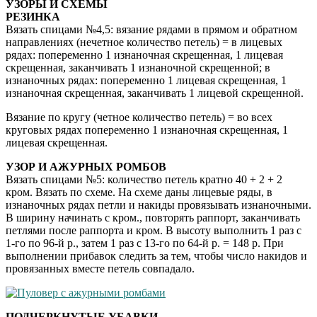
УЗОРЫ И СХЕМЫ
РЕЗИНКА
Вязать спицами №4,5: вязание рядами в прямом и обратном
направлениях (нечетное количество петель) = в лицевых
рядах: попеременно 1 изнаночная скрещенная, 1 лицевая
скрещенная, заканчивать 1 изнаночной скрещенной; в
изнаночных рядах: попеременно 1 лицевая скрещенная, 1
изнаночная скрещенная, заканчивать 1 лицевой скрещенной.
Вязание по кругу (четное количество петель) = во всех
круговых рядах попеременно 1 изнаночная скрещенная, 1
лицевая скрещенная.
УЗОР И АЖУРНЫХ РОМБОВ
Вязать спицами №5: количество петель кратно 40 + 2 + 2
кром. Вязать по схеме. На схеме даны лицевые ряды, в
изнаночных рядах петли и накиды провязывать изнаночными.
В ширину начинать с кром., повторять раппорт, заканчивать
петлями после раппорта и кром. В высоту выполнить 1 раз с
1-го по 96-й р., затем 1 раз с 13-го по 64-й р. = 148 р. При
выполнении прибавок следить за тем, чтобы число накидов и
провязанных вместе петель совпадало.
ПОДЧЕРКНУТЫЕ УБАВКИ