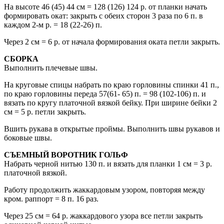
На высоте 46 (45) 44 cм = 128 (126) 124 р. от планки начать
формировать окат: закрыть с обеих сторон 3 раза по 6 п. в
каждом 2-м р. = 18 (22-26) п.
Через 2 см = 6 р. от начала формирования оката петли закрыть.
СБОРКА
Выполнить плечевые швы.
На круговые спицы набрать по краю горловины спинки 41 п.,
по краю горловины переда 57(61- 65) п. = 98 (102-106) п. и
вязать по кругу платочной вязкой бейку. При ширине бейки 2
см = 5 р. петли закрыть.
Вшить рукава в открытые проймы. Выполнить швы рукавов и
боковые швы.
СЪЕМНЫЙ ВОРОТНИК ГОЛЬФ
Набрать черной нитью 130 п. и вязать для планки 1 см = 3 р.
платочной вязкой.
Работу продолжить жаккардовым узором, повторяя между
кром. раппорт = 8 п. 16 раз.
Через 25 см = 64 р. жаккардового узора все петли закрыть