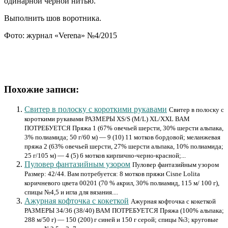
одинарной черной нитью.
Выполнить шов воротника.
Фото: журнал «Verena» №4/2015
Похожие записи:
Свитер в полоску с короткими рукавами
Свитер в полоску с
короткими рукавами РАЗМЕРЫ XS/S (M/L) XL/XXL ВАМ
ПОТРЕБУЕТСЯ Пряжа 1 (67% овечьей шерсти, 30% шерсти альпака,
3% полиамида; 50 г/60 м) — 9 (10) 11 мотков бордовой; меланжевая
пряжа 2 (63% овечьей шерсти, 27% шерсти альпака, 10% полиамида;
25 г/105 м) — 4 (5) 6 мотков кирпично-черно-красной;...
Пуловер фантазийным узором
Пуловер фантазийным узором
Размер: 42/44. Вам потребуется: 8 мотков пряжи Cisne Lolita
коричневого цвета 00201 (70 % акрил, 30% полиамид, 115 м/ 100 г),
спицы №4,5 и игла для вязания....
Ажурная кофточка с кокеткой
Ажурная кофточка с кокеткой
РАЗМЕРЫ 34/36 (38/40) ВАМ ПОТРЕБУЕТСЯ Пряжа (100% альпака;
288 м/50 г) — 150 (200) г синей и 150 г серой; спицы №3; круговые