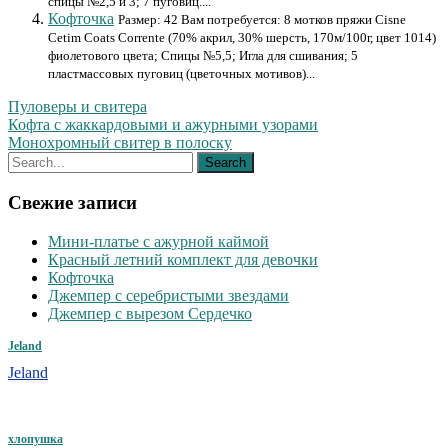
спицы №2,5 и 3; 7 пуговиц....
Кофточка
Размер: 42 Вам потребуется: 8 мотков пряжи Cisne
Cetim Coats Corrente (70% акрил, 30% шерсть, 170м/100г, цвет 1014)
фиолетового цвета; Спицы №5,5; Игла для сшивания; 5
пластмассовых пуговиц (цветочных мотивов)...
Пуловеры и свитера
Навигация
Кофта с жаккардовыми и ажурными узорами
Монохромный свитер в полоску
по
записям
Свежие записи
Мини-платье с ажурной каймой
Красный летний комплект для девочки
Кофточка
Джемпер с серебристыми звездами
Джемпер с вырезом Сердечко
Jeland
Jeland
хлопушка